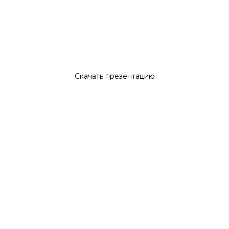
Район Дашково-Песочня, д/с Олимпийский
Скачать презентацию