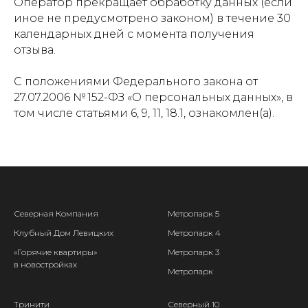
Оператор прекращает обработку данных (если
иное не предусмотрено законом) в течение 30
календарных дней с момента получения
отзыва.
С положениями Федерального закона от
27.07.2006 № 152-ФЗ «О персональных данных», в
том числе статьями 6, 9, 11, 18.1, ознакомлен(а).
Северная Компания
Метропарк 5
Клубный Дом Левицких
Метропарк 4
«Горячие квартиры»
Метропарк 3
в новостройках
Метропарк
Тринити
Северный 10